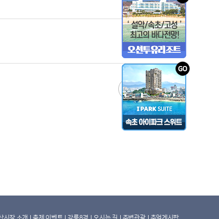
0
글쓰기
산시장 소개
축제 이벤트
강릉8경
오시는 길
주변관광
추억게시판